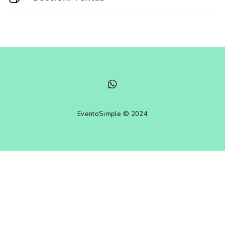
EventoSimple © 2024