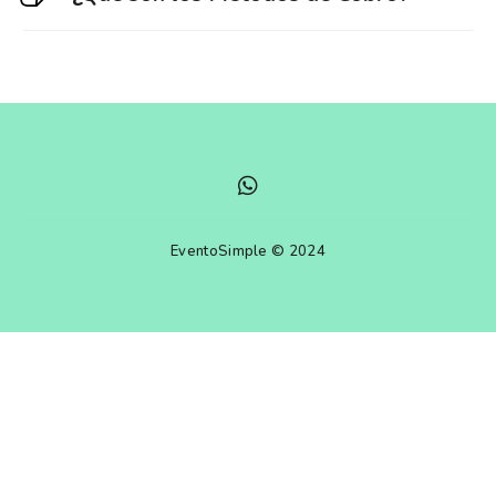
EventoSimple © 2024