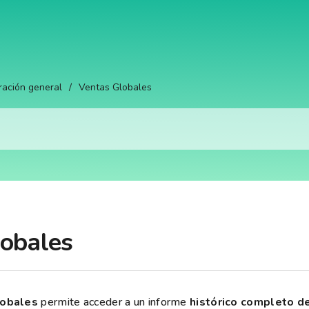
ración general
/
Ventas Globales
obales
lobales
permite acceder a un informe
histórico completo d