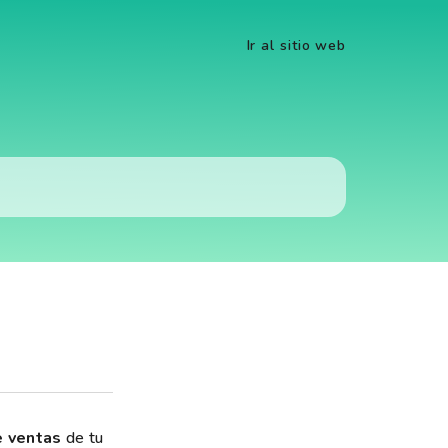
Ir al sitio web
e ventas
de tu