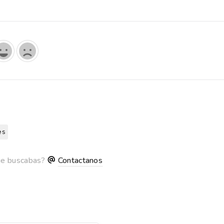
es
ue buscabas?
Contactanos