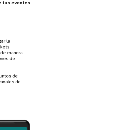
e tus eventos
ar la
ckets
e de manera
iones de
puntos de
canales de