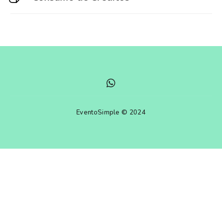
EventoSimple © 2024