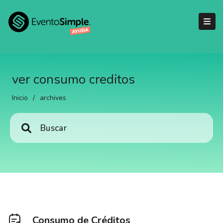
ver consumo creditos
Inicio
/
archives
Consumo de Créditos