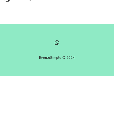
EventoSimple © 2024