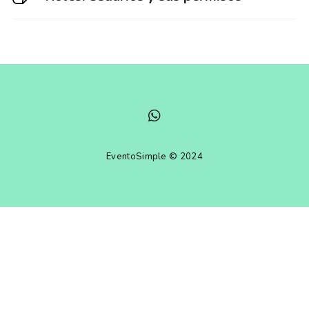
EventoSimple © 2024