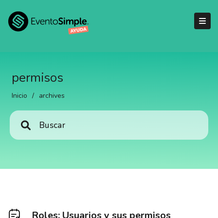
permisos
Inicio
/
archives
Roles: Usuarios y sus permisos