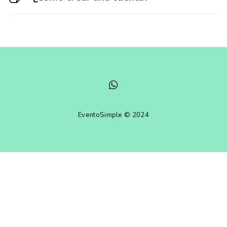
EventoSimple © 2024