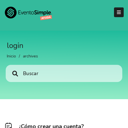
login
Inicio
/
archives
¿Cómo crear una cuenta?