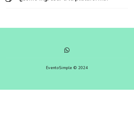
EventoSimple © 2024