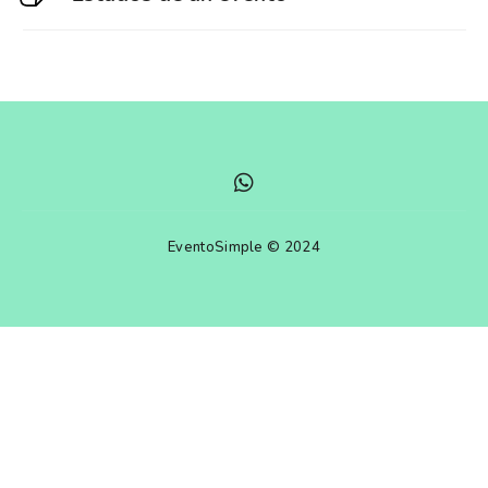
EventoSimple © 2024