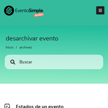
desarchivar evento
Inicio
/
archives
Estados de un evento