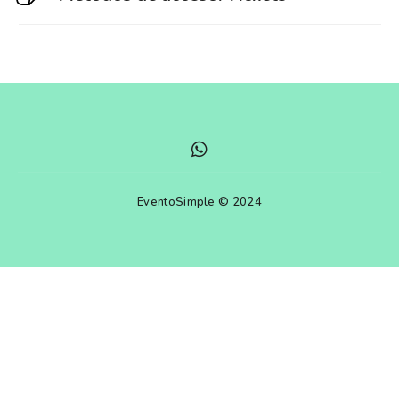
EventoSimple © 2024