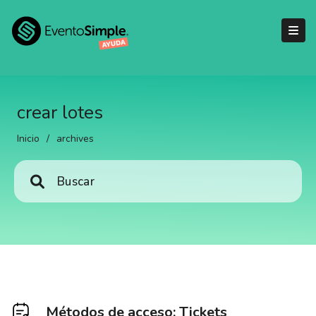
crear lotes
Inicio
/
archives
Métodos de acceso: Tickets