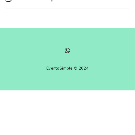
EventoSimple © 2024