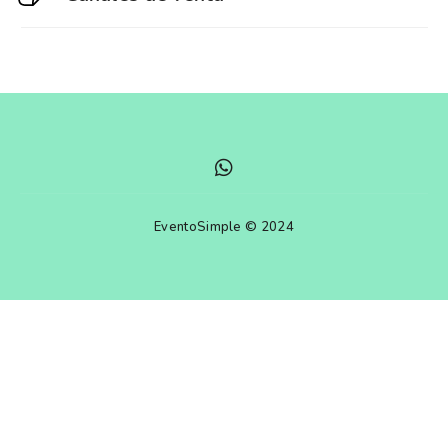
EventoSimple © 2024