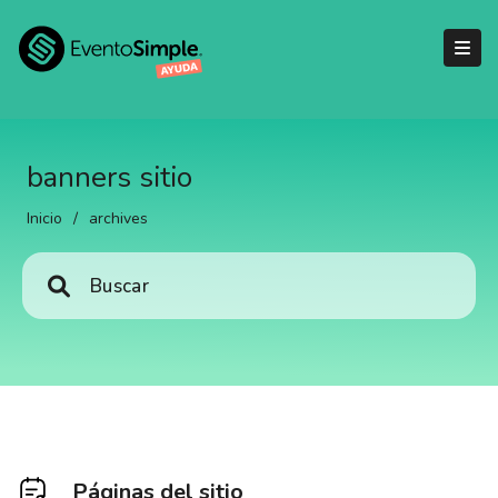
banners sitio
Inicio
/
archives
Páginas del sitio