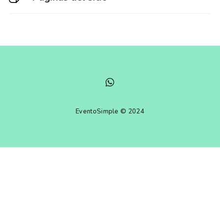
EventoSimple © 2024